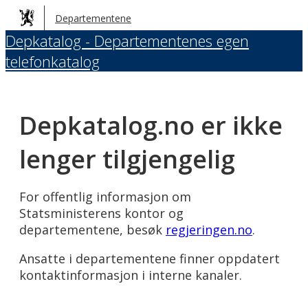
Hopp
Departementene
til
Depkatalog - Departementenes egen
hovedinnhold
telefonkatalog
Depkatalog.no er ikke
lenger tilgjengelig
For offentlig informasjon om
Statsministerens kontor og
departementene, besøk
regjeringen.no
.
Ansatte i departementene finner oppdatert
kontaktinformasjon i interne kanaler.