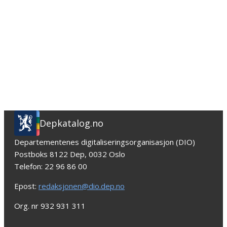
Depkatalog.no
Departementenes digitaliseringsorganisasjon (DIO)
Postboks 8122 Dep, 0032 Oslo
Telefon: 22 96 86 00
Epost:
redaksjonen@dio.dep.no
Org. nr 932 931 311