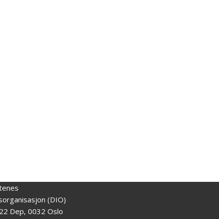
tenes
gsorganisasjon (DIO)
22 Dep, 0032 Oslo