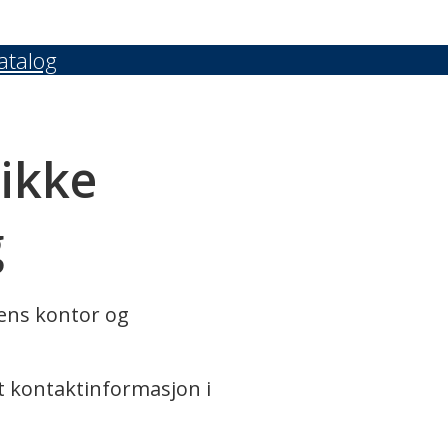
atalog
 ikke
g
rens kontor og
t kontaktinformasjon i