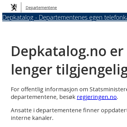
Hopp
Departementene
til
Depkatalog - Departementenes egen telefonk
hovedinnhold
Depkatalog.no er
lenger tilgjengeli
For offentlig informasjon om Statsministe
departementene, besøk
regjeringen.no
.
Ansatte i departementene finner oppdater
interne kanaler.