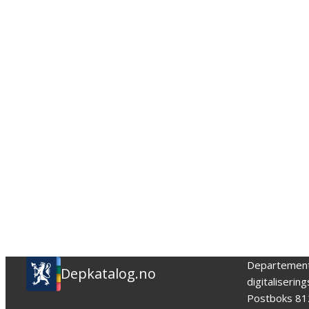
Departemen
Depkatalog.no
digitaliserin
Postboks 81