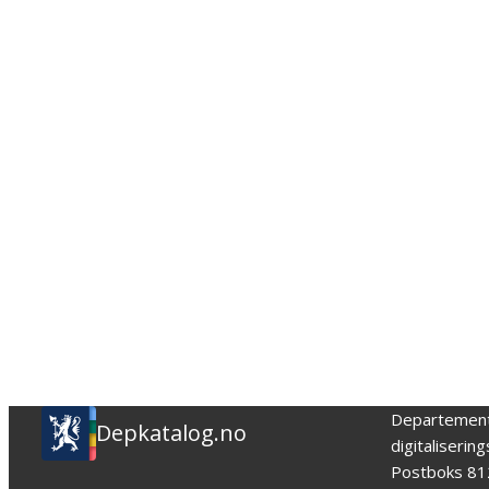
Departemen
Depkatalog.no
digitaliserin
Postboks 81