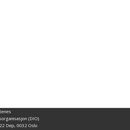
tenes
gsorganisasjon (DIO)
22 Dep, 0032 Oslo