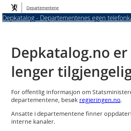
Hopp
Departementene
til
Depkatalog - Departementenes egen telefonk
hovedinnhold
Depkatalog.no er
lenger tilgjengeli
For offentlig informasjon om Statsministe
departementene, besøk
regjeringen.no
.
Ansatte i departementene finner oppdater
interne kanaler.