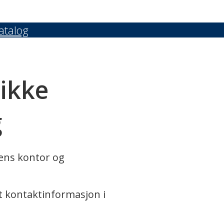
atalog
 ikke
g
rens kontor og
t kontaktinformasjon i