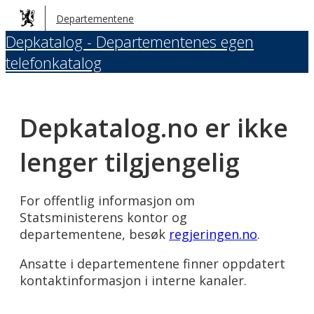
Hopp
Departementene
til
Depkatalog - Departementenes egen
hovedinnhold
telefonkatalog
Depkatalog.no er ikke
lenger tilgjengelig
For offentlig informasjon om
Statsministerens kontor og
departementene, besøk
regjeringen.no
.
Ansatte i departementene finner oppdatert
kontaktinformasjon i interne kanaler.