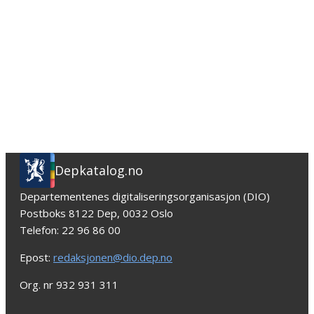
Depkatalog.no
Departementenes digitaliseringsorganisasjon (DIO)
Postboks 8122 Dep, 0032 Oslo
Telefon: 22 96 86 00
Epost:
redaksjonen@dio.dep.no
Org. nr 932 931 311