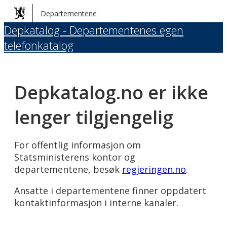
Hopp
Departementene
til
Depkatalog - Departementenes egen
hovedinnhold
telefonkatalog
Depkatalog.no er ikke
lenger tilgjengelig
For offentlig informasjon om
Statsministerens kontor og
departementene, besøk
regjeringen.no
.
Ansatte i departementene finner oppdatert
kontaktinformasjon i interne kanaler.