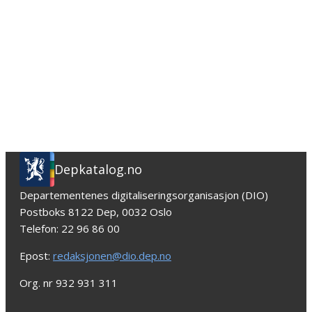
Depkatalog.no
Departementenes digitaliseringsorganisasjon (DIO)
Postboks 8122 Dep, 0032 Oslo
Telefon: 22 96 86 00
Epost:
redaksjonen@dio.dep.no
Org. nr 932 931 311