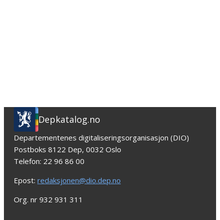
Depkatalog.no
Departementenes digitaliseringsorganisasjon (DIO)
Postboks 8122 Dep, 0032 Oslo
Telefon: 22 96 86 00
Epost:
redaksjonen@dio.dep.no
Org. nr 932 931 311