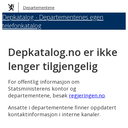
Hopp
Departementene
til
Depkatalog - Departementenes egen
hovedinnhold
telefonkatalog
Depkatalog.no er ikke
lenger tilgjengelig
For offentlig informasjon om
Statsministerens kontor og
departementene, besøk
regjeringen.no
.
Ansatte i departementene finner oppdatert
kontaktinformasjon i interne kanaler.