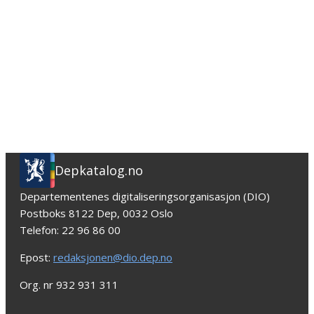
Depkatalog.no
Departementenes digitaliseringsorganisasjon (DIO)
Postboks 8122 Dep, 0032 Oslo
Telefon: 22 96 86 00
Epost:
redaksjonen@dio.dep.no
Org. nr 932 931 311