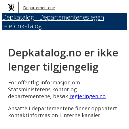
Hopp
Departementene
til
Depkatalog - Departementenes egen
hovedinnhold
telefonkatalog
Depkatalog.no er ikke
lenger tilgjengelig
For offentlig informasjon om
Statsministerens kontor og
departementene, besøk
regjeringen.no
.
Ansatte i departementene finner oppdatert
kontaktinformasjon i interne kanaler.