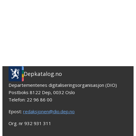
Depkatalog.no
Departementenes digitaliseringsorganisasjon (DIO)
Postboks 8122 Dep, 0032 Oslo
Telefon: 22 96 86 00
Epost:
redaksjonen@dio.dep.no
Org. nr 932 931 311