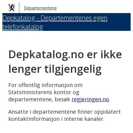
Hopp
Departementene
til
Depkatalog - Departementenes egen
hovedinnhold
telefonkatalog
Depkatalog.no er ikke
lenger tilgjengelig
For offentlig informasjon om
Statsministerens kontor og
departementene, besøk
regjeringen.no
.
Ansatte i departementene finner oppdatert
kontaktinformasjon i interne kanaler.