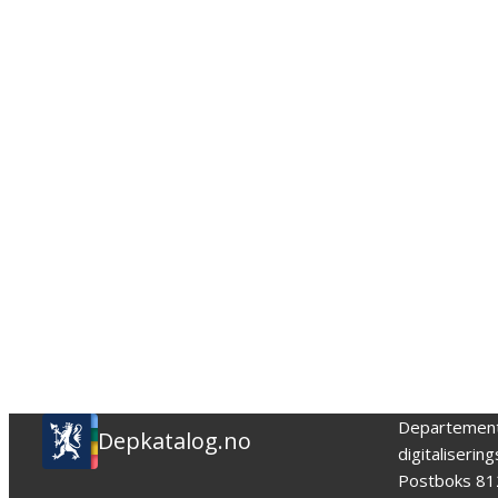
Departemen
Depkatalog.no
digitaliserin
Postboks 81