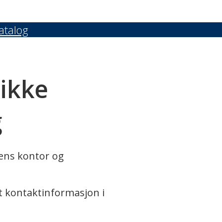
atalog
 ikke
g
rens kontor og
t kontaktinformasjon i