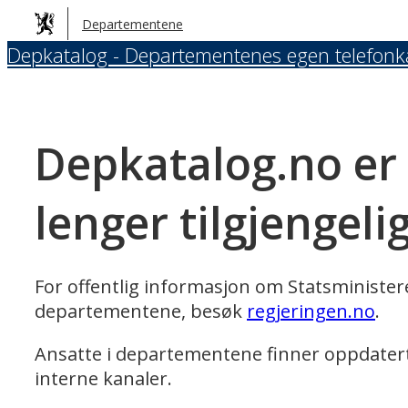
Hopp
Departementene
til
Depkatalog - Departementenes egen telefonk
hovedinnhold
Depkatalog.no er
lenger tilgjengeli
For offentlig informasjon om Statsministe
departementene, besøk
regjeringen.no
.
Ansatte i departementene finner oppdater
interne kanaler.