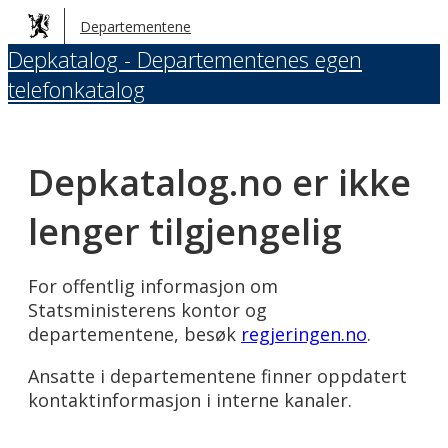
Hopp
Departementene
til
Depkatalog - Departementenes egen
hovedinnhold
telefonkatalog
Depkatalog.no er ikke
lenger tilgjengelig
For offentlig informasjon om
Statsministerens kontor og
departementene, besøk
regjeringen.no
.
Ansatte i departementene finner oppdatert
kontaktinformasjon i interne kanaler.