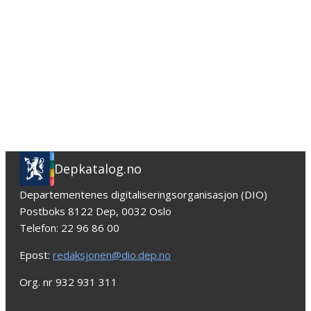
Depkatalog.no
Departementenes digitaliseringsorganisasjon (DIO)
Postboks 8122 Dep, 0032 Oslo
Telefon: 22 96 86 00
Epost:
redaksjonen@dio.dep.no
Org. nr 932 931 311