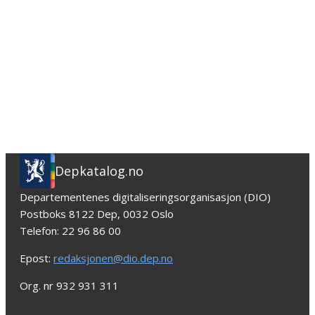
Depkatalog.no
Departementenes digitaliseringsorganisasjon (DIO)
Postboks 8122 Dep, 0032 Oslo
Telefon: 22 96 86 00
Epost:
redaksjonen@dio.dep.no
Org. nr 932 931 311