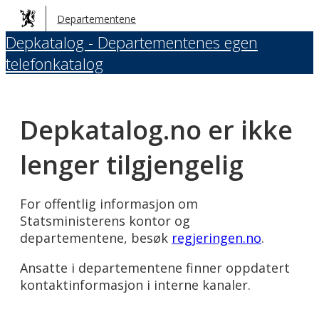
Hopp
Departementene
til
Depkatalog - Departementenes egen
hovedinnhold
telefonkatalog
Depkatalog.no er ikke
lenger tilgjengelig
For offentlig informasjon om
Statsministerens kontor og
departementene, besøk
regjeringen.no
.
Ansatte i departementene finner oppdatert
kontaktinformasjon i interne kanaler.