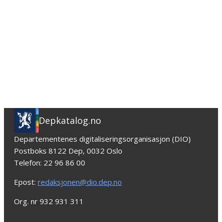
Depkatalog.no
Departementenes digitaliseringsorganisasjon (DIO)
Postboks 8122 Dep, 0032 Oslo
Telefon: 22 96 86 00
Epost:
redaksjonen@dio.dep.no
Org. nr 932 931 311