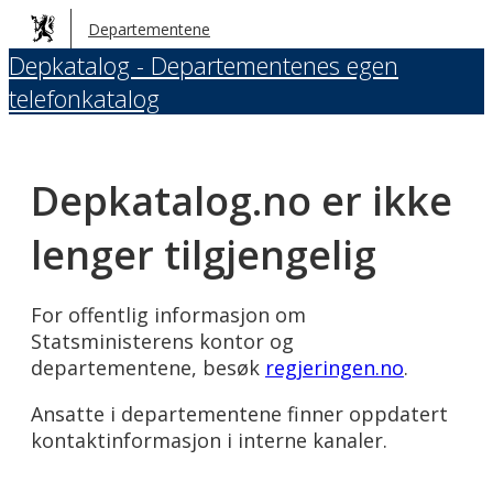
Hopp
Departementene
til
Depkatalog - Departementenes egen
hovedinnhold
telefonkatalog
Depkatalog.no er ikke
lenger tilgjengelig
For offentlig informasjon om
Statsministerens kontor og
departementene, besøk
regjeringen.no
.
Ansatte i departementene finner oppdatert
kontaktinformasjon i interne kanaler.