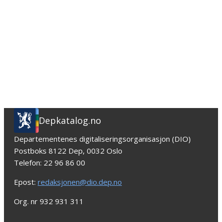
Depkatalog.no
Departementenes digitaliseringsorganisasjon (DIO)
Postboks 8122 Dep, 0032 Oslo
Telefon: 22 96 86 00
Epost:
redaksjonen@dio.dep.no
Org. nr 932 931 311