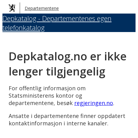
Hopp
Departementene
til
Depkatalog - Departementenes egen
hovedinnhold
telefonkatalog
Depkatalog.no er ikke
lenger tilgjengelig
For offentlig informasjon om
Statsministerens kontor og
departementene, besøk
regjeringen.no
.
Ansatte i departementene finner oppdatert
kontaktinformasjon i interne kanaler.