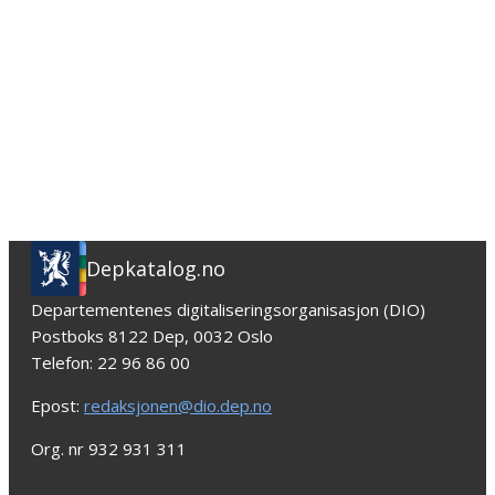
Depkatalog.no
Departementenes digitaliseringsorganisasjon (DIO)
Postboks 8122 Dep, 0032 Oslo
Telefon: 22 96 86 00
Epost:
redaksjonen@dio.dep.no
Org. nr 932 931 311