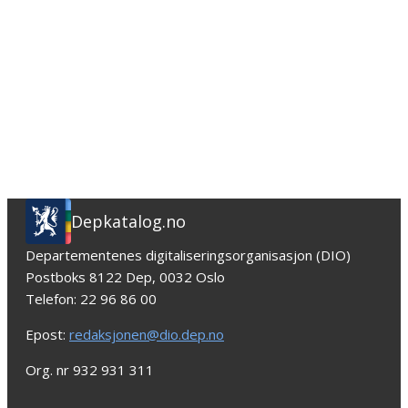
Depkatalog.no
Departementenes digitaliseringsorganisasjon (DIO)
Postboks 8122 Dep, 0032 Oslo
Telefon: 22 96 86 00
Epost:
redaksjonen@dio.dep.no
Org. nr 932 931 311