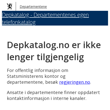
Hopp
Departementene
til
Depkatalog - Departementenes egen
hovedinnhold
telefonkatalog
Depkatalog.no er ikke
lenger tilgjengelig
For offentlig informasjon om
Statsministerens kontor og
departementene, besøk
regjeringen.no
.
Ansatte i departementene finner oppdatert
kontaktinformasjon i interne kanaler.