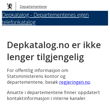
Hopp
Departementene
til
Depkatalog - Departementenes egen
hovedinnhold
telefonkatalog
Depkatalog.no er ikke
lenger tilgjengelig
For offentlig informasjon om
Statsministerens kontor og
departementene, besøk
regjeringen.no
.
Ansatte i departementene finner oppdatert
kontaktinformasjon i interne kanaler.