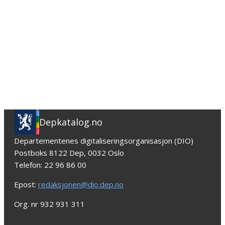
Depkatalog.no
Departementenes digitaliseringsorganisasjon (DIO)
Postboks 8122 Dep, 0032 Oslo
Telefon: 22 96 86 00
Epost:
redaksjonen@dio.dep.no
Org. nr 932 931 311