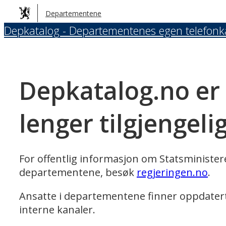
Hopp
Departementene
til
Depkatalog - Departementenes egen telefonk
hovedinnhold
Depkatalog.no er
lenger tilgjengeli
For offentlig informasjon om Statsministe
departementene, besøk
regjeringen.no
.
Ansatte i departementene finner oppdater
interne kanaler.