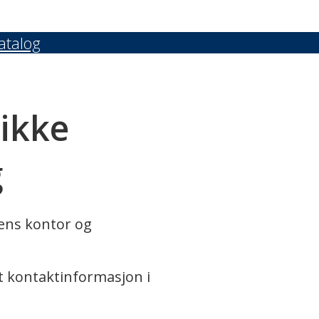
atalog
 ikke
g
rens kontor og
t kontaktinformasjon i