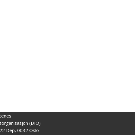
tenes
gsorganisasjon (DIO)
22 Dep, 0032 Oslo