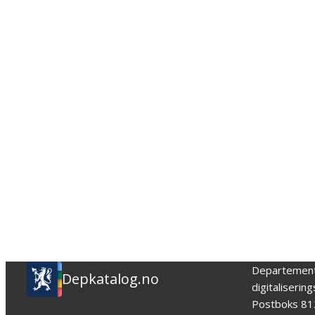
Departemen
Depkatalog.no
digitaliserin
Postboks 81