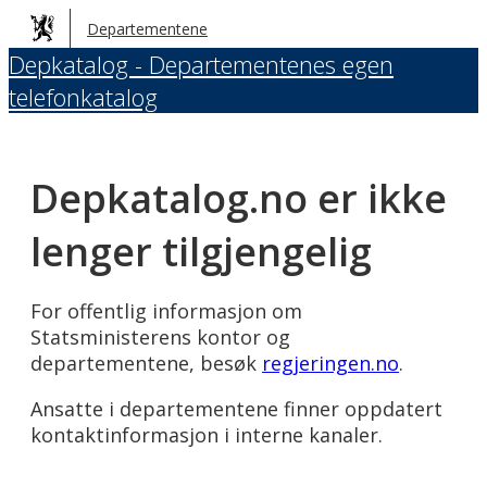
Hopp
Departementene
til
Depkatalog - Departementenes egen
hovedinnhold
telefonkatalog
Depkatalog.no er ikke
lenger tilgjengelig
For offentlig informasjon om
Statsministerens kontor og
departementene, besøk
regjeringen.no
.
Ansatte i departementene finner oppdatert
kontaktinformasjon i interne kanaler.