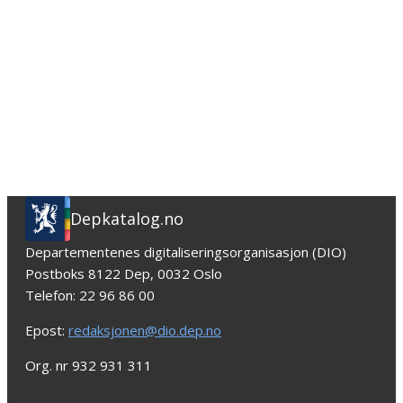
Depkatalog.no
Departementenes digitaliseringsorganisasjon (DIO)
Postboks 8122 Dep, 0032 Oslo
Telefon: 22 96 86 00
Epost:
redaksjonen@dio.dep.no
Org. nr 932 931 311