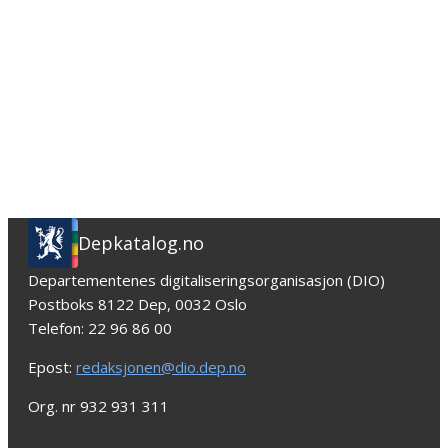
Depkatalog.no
Departementenes digitaliseringsorganisasjon (DIO)
Postboks 8122 Dep, 0032 Oslo
Telefon: 22 96 86 00
Epost:
redaksjonen@dio.dep.no
Org. nr 932 931 311