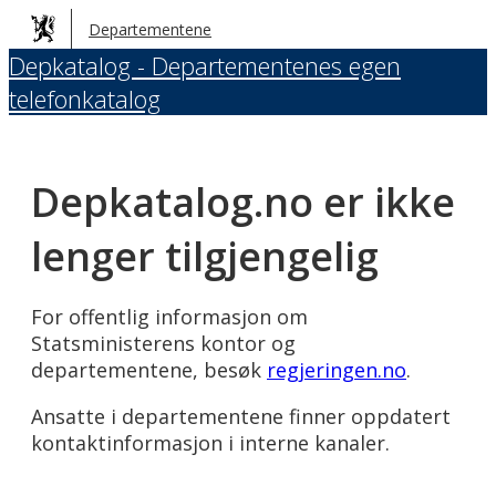
Hopp
Departementene
til
Depkatalog - Departementenes egen
hovedinnhold
telefonkatalog
Depkatalog.no er ikke
lenger tilgjengelig
For offentlig informasjon om
Statsministerens kontor og
departementene, besøk
regjeringen.no
.
Ansatte i departementene finner oppdatert
kontaktinformasjon i interne kanaler.