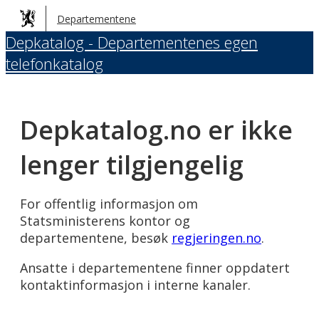
Hopp
Departementene
til
Depkatalog - Departementenes egen
hovedinnhold
telefonkatalog
Depkatalog.no er ikke
lenger tilgjengelig
For offentlig informasjon om
Statsministerens kontor og
departementene, besøk
regjeringen.no
.
Ansatte i departementene finner oppdatert
kontaktinformasjon i interne kanaler.