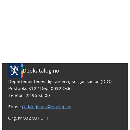
Depkatalog.no
Departementenes digitaliseringsorganisasjon (DIO)
Postboks 8122 Dep, 0032 Oslo
Telefon: 22 96 86 00
Epost:
redaksjonen@dio.dep.no
Org. nr 932 931 311