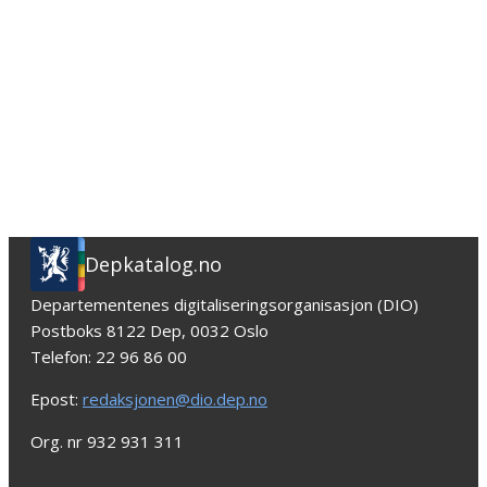
Depkatalog.no
Departementenes digitaliseringsorganisasjon (DIO)
Postboks 8122 Dep, 0032 Oslo
Telefon: 22 96 86 00
Epost:
redaksjonen@dio.dep.no
Org. nr 932 931 311