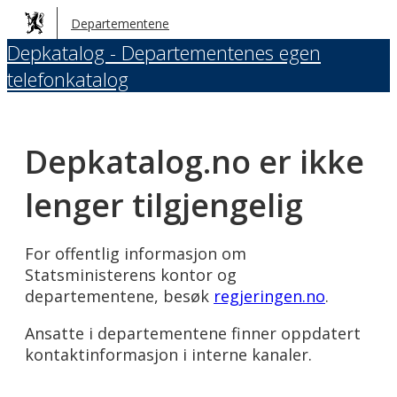
Hopp
Departementene
til
Depkatalog - Departementenes egen
hovedinnhold
telefonkatalog
Depkatalog.no er ikke
lenger tilgjengelig
For offentlig informasjon om
Statsministerens kontor og
departementene, besøk
regjeringen.no
.
Ansatte i departementene finner oppdatert
kontaktinformasjon i interne kanaler.