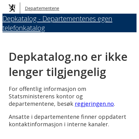
Hopp
Departementene
til
Depkatalog - Departementenes egen
hovedinnhold
telefonkatalog
Depkatalog.no er ikke
lenger tilgjengelig
For offentlig informasjon om
Statsministerens kontor og
departementene, besøk
regjeringen.no
.
Ansatte i departementene finner oppdatert
kontaktinformasjon i interne kanaler.