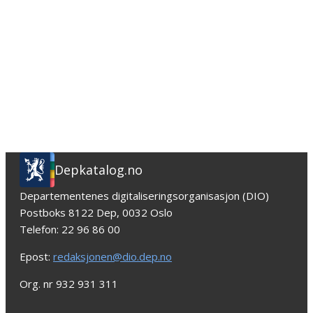
Depkatalog.no
Departementenes digitaliseringsorganisasjon (DIO)
Postboks 8122 Dep, 0032 Oslo
Telefon: 22 96 86 00
Epost:
redaksjonen@dio.dep.no
Org. nr 932 931 311