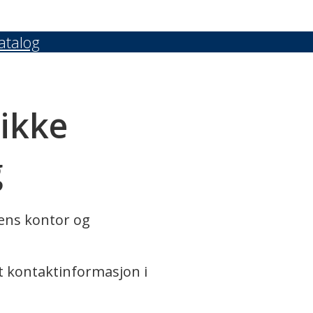
atalog
 ikke
g
rens kontor og
t kontaktinformasjon i