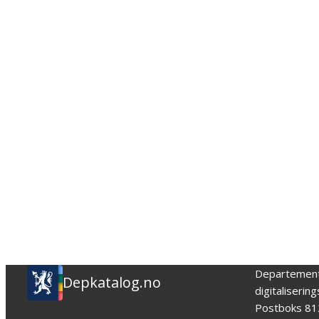
Departemen
Depkatalog.no
digitaliserin
Postboks 81