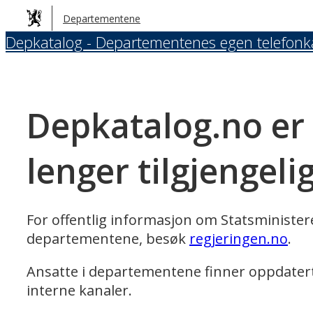
Hopp
Departementene
til
Depkatalog - Departementenes egen telefonk
hovedinnhold
Depkatalog.no er
lenger tilgjengeli
For offentlig informasjon om Statsministe
departementene, besøk
regjeringen.no
.
Ansatte i departementene finner oppdater
interne kanaler.