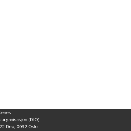
tenes
gsorganisasjon (DIO)
22 Dep, 0032 Oslo