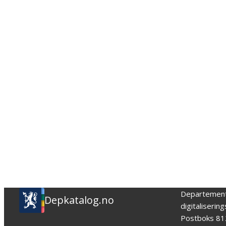
Departemen
Depkatalog.no
digitaliserin
Postboks 81