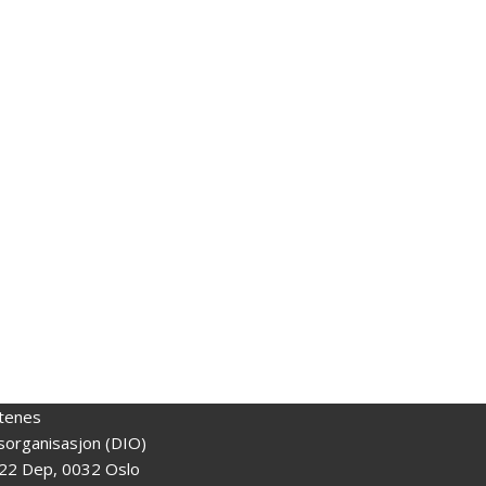
tenes
gsorganisasjon (DIO)
22 Dep, 0032 Oslo