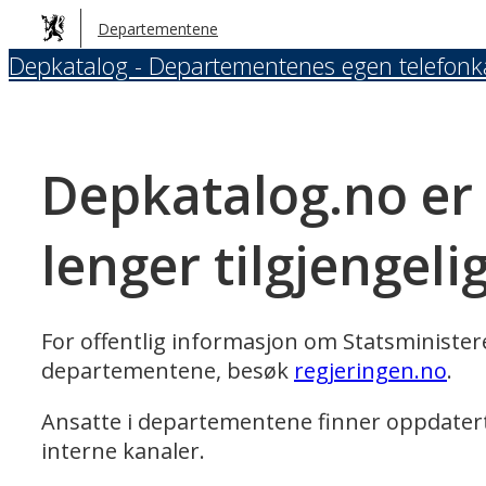
Hopp
Departementene
til
Depkatalog - Departementenes egen telefonk
hovedinnhold
Depkatalog.no er
lenger tilgjengeli
For offentlig informasjon om Statsministe
departementene, besøk
regjeringen.no
.
Ansatte i departementene finner oppdater
interne kanaler.