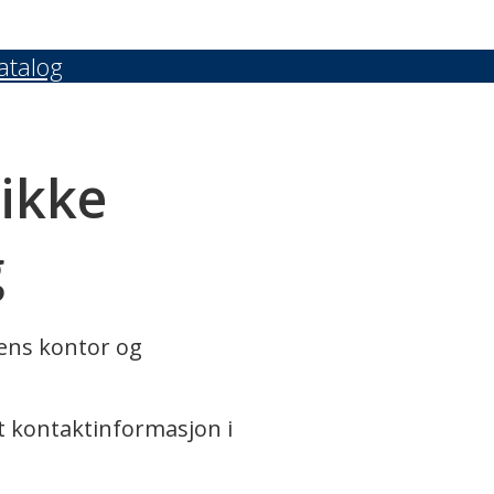
atalog
 ikke
g
rens kontor og
t kontaktinformasjon i