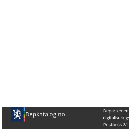
Departemen
Depkatalog.no
digitaliserin
Postboks 81