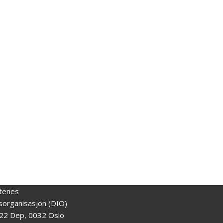
tenes
gsorganisasjon (DIO)
22 Dep, 0032 Oslo