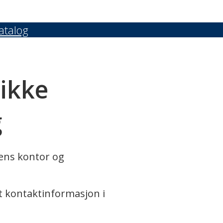
atalog
 ikke
g
rens kontor og
t kontaktinformasjon i