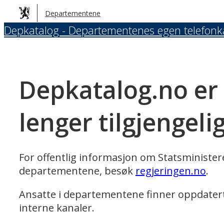
Hopp
Departementene
til
Depkatalog - Departementenes egen telefonk
hovedinnhold
Depkatalog.no er
lenger tilgjengeli
For offentlig informasjon om Statsministe
departementene, besøk
regjeringen.no
.
Ansatte i departementene finner oppdater
interne kanaler.