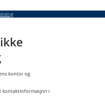
atalog
 ikke
g
rens kontor og
t kontaktinformasjon i