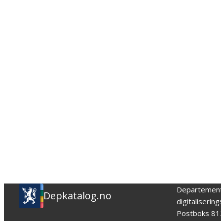
Departemen
Depkatalog.no
digitaliserin
Postboks 81