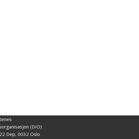
tenes
gsorganisasjon (DIO)
22 Dep, 0032 Oslo