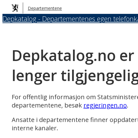
Hopp
Departementene
til
Depkatalog - Departementenes egen telefonk
hovedinnhold
Depkatalog.no er
lenger tilgjengeli
For offentlig informasjon om Statsministe
departementene, besøk
regjeringen.no
.
Ansatte i departementene finner oppdater
interne kanaler.