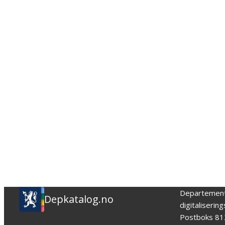
Departemen
Depkatalog.no
digitaliserin
Postboks 81