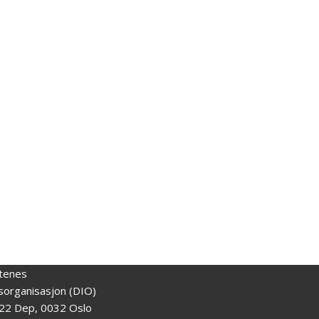
tenes
gsorganisasjon (DIO)
22 Dep, 0032 Oslo