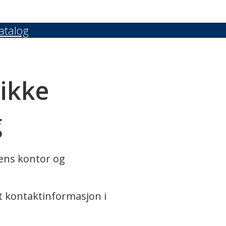
atalog
 ikke
g
rens kontor og
t kontaktinformasjon i