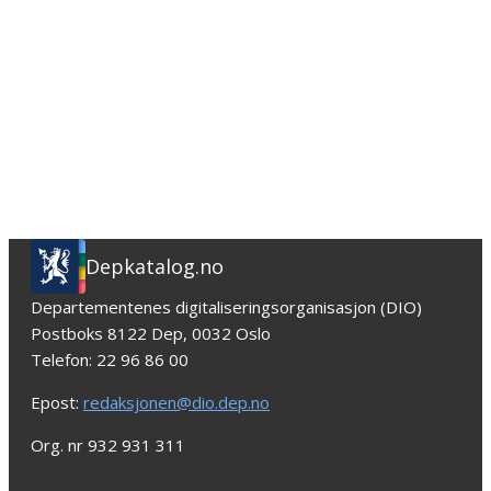
Depkatalog.no
Departementenes digitaliseringsorganisasjon (DIO)
Postboks 8122 Dep, 0032 Oslo
Telefon: 22 96 86 00
Epost:
redaksjonen@dio.dep.no
Org. nr 932 931 311