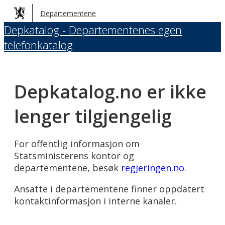
Hopp
Departementene
til
Depkatalog - Departementenes egen
hovedinnhold
telefonkatalog
Depkatalog.no er ikke
lenger tilgjengelig
For offentlig informasjon om
Statsministerens kontor og
departementene, besøk
regjeringen.no
.
Ansatte i departementene finner oppdatert
kontaktinformasjon i interne kanaler.