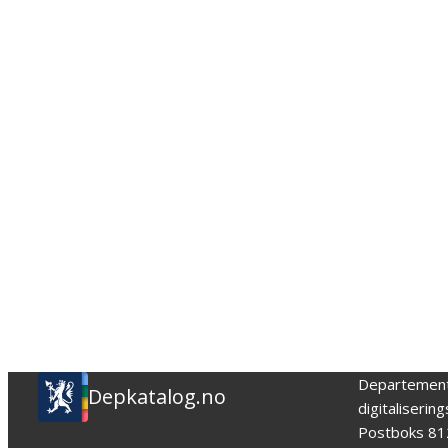
Departemen
Depkatalog.no
digitaliserin
Postboks 81