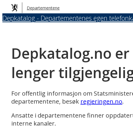
Hopp
Departementene
til
Depkatalog - Departementenes egen telefonk
hovedinnhold
Depkatalog.no er
lenger tilgjengeli
For offentlig informasjon om Statsministe
departementene, besøk
regjeringen.no
.
Ansatte i departementene finner oppdater
interne kanaler.