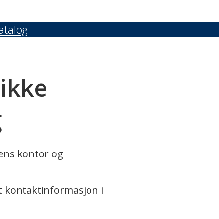
atalog
 ikke
g
rens kontor og
t kontaktinformasjon i