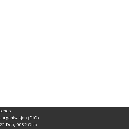
tenes
gsorganisasjon (DIO)
22 Dep, 0032 Oslo