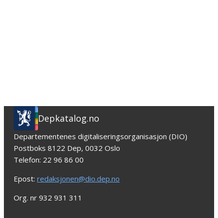
Depkatalog.no
Departementenes digitaliseringsorganisasjon (DIO)
Postboks 8122 Dep, 0032 Oslo
Telefon: 22 96 86 00
Epost:
redaksjonen@dio.dep.no
Org. nr 932 931 311