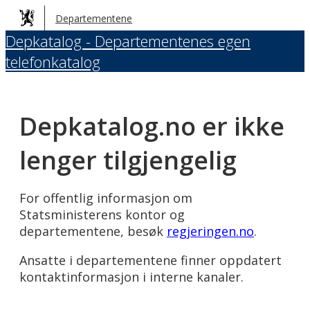
Hopp
Departementene
til
Depkatalog - Departementenes egen
hovedinnhold
telefonkatalog
Depkatalog.no er ikke
lenger tilgjengelig
For offentlig informasjon om
Statsministerens kontor og
departementene, besøk
regjeringen.no
.
Ansatte i departementene finner oppdatert
kontaktinformasjon i interne kanaler.