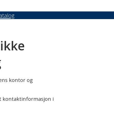
atalog
 ikke
g
rens kontor og
t kontaktinformasjon i