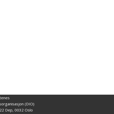
tenes
gsorganisasjon (DIO)
22 Dep, 0032 Oslo