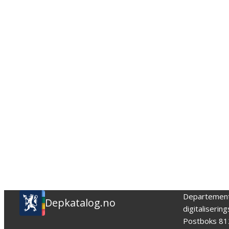
Departemen
Depkatalog.no
digitaliserin
Postboks 81