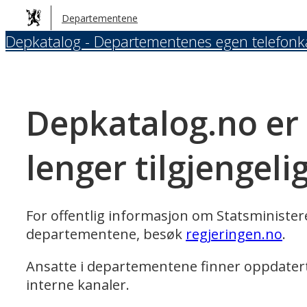
Hopp
Departementene
til
Depkatalog - Departementenes egen telefonk
hovedinnhold
Depkatalog.no er
lenger tilgjengeli
For offentlig informasjon om Statsministe
departementene, besøk
regjeringen.no
.
Ansatte i departementene finner oppdater
interne kanaler.