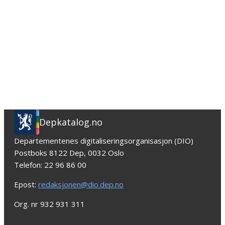
Depkatalog.no
Departementenes digitaliseringsorganisasjon (DIO)
Postboks 8122 Dep, 0032 Oslo
Telefon: 22 96 86 00
Epost:
redaksjonen@dio.dep.no
Org. nr 932 931 311