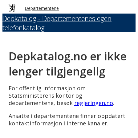
Hopp
Departementene
til
Depkatalog - Departementenes egen
hovedinnhold
telefonkatalog
Depkatalog.no er ikke
lenger tilgjengelig
For offentlig informasjon om
Statsministerens kontor og
departementene, besøk
regjeringen.no
.
Ansatte i departementene finner oppdatert
kontaktinformasjon i interne kanaler.