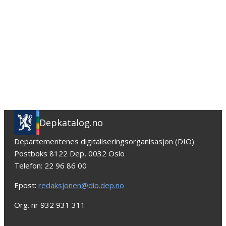
Depkatalog.no
Departementenes digitaliseringsorganisasjon (DIO)
Postboks 8122 Dep, 0032 Oslo
Telefon: 22 96 86 00
Epost:
redaksjonen@dio.dep.no
Org. nr 932 931 311