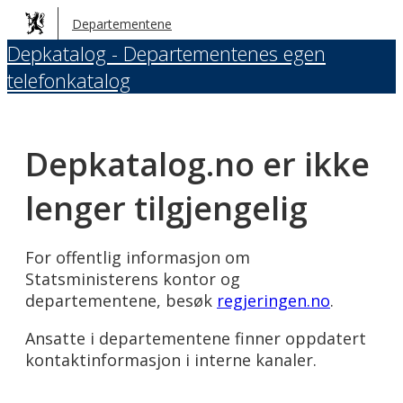
Hopp
Departementene
til
Depkatalog - Departementenes egen
hovedinnhold
telefonkatalog
Depkatalog.no er ikke
lenger tilgjengelig
For offentlig informasjon om
Statsministerens kontor og
departementene, besøk
regjeringen.no
.
Ansatte i departementene finner oppdatert
kontaktinformasjon i interne kanaler.