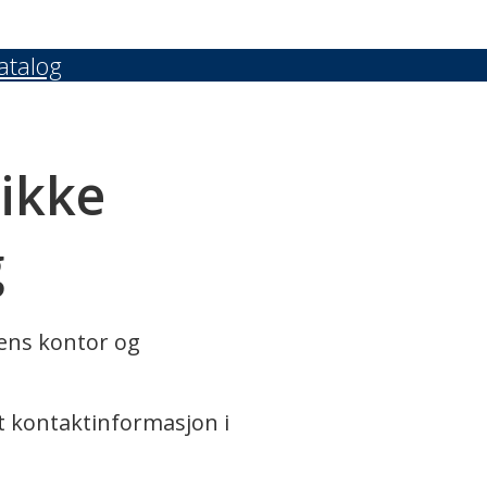
atalog
 ikke
g
rens kontor og
t kontaktinformasjon i