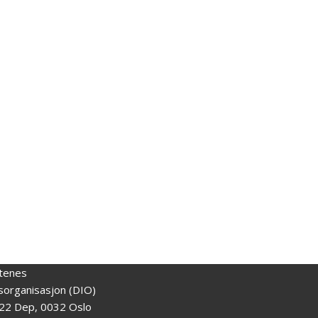
tenes
gsorganisasjon (DIO)
22 Dep, 0032 Oslo