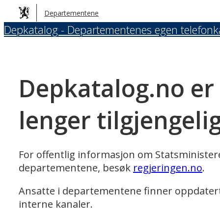
Hopp
Departementene
til
Depkatalog - Departementenes egen telefonk
hovedinnhold
Depkatalog.no er
lenger tilgjengeli
For offentlig informasjon om Statsministe
departementene, besøk
regjeringen.no
.
Ansatte i departementene finner oppdater
interne kanaler.