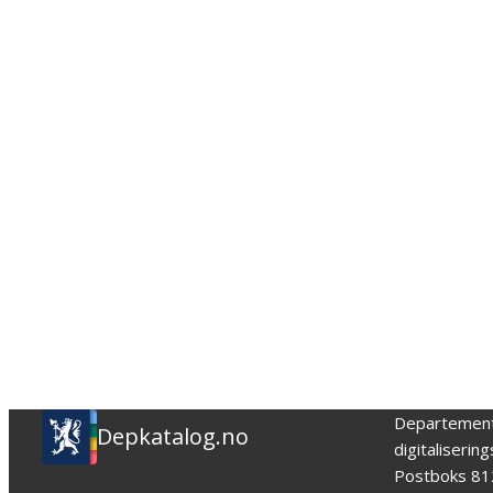
Departemen
Depkatalog.no
digitaliserin
Postboks 81