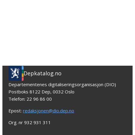
Depkatalog.no
Departementenes digitaliseringsorganisasjon (DIO)
Postboks 8122 Dep, 0032 Oslo
Telefon: 22 96 86 00
Epost:
redaksjonen@dio.dep.no
Org. nr 932 931 311