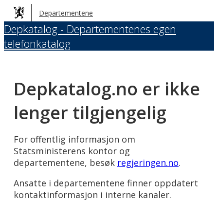
Hopp
Departementene
til
Depkatalog - Departementenes egen
hovedinnhold
telefonkatalog
Depkatalog.no er ikke
lenger tilgjengelig
For offentlig informasjon om
Statsministerens kontor og
departementene, besøk
regjeringen.no
.
Ansatte i departementene finner oppdatert
kontaktinformasjon i interne kanaler.