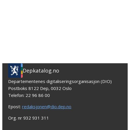
Depkatalog.no
Departementenes digitaliseringsorganisasjon (DIO)
Postboks 8122 Dep, 0032 Oslo
Telefon: 22 96 86 00
Epost:
redaksjonen@dio.dep.no
Org. nr 932 931 311