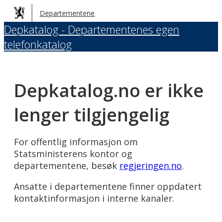
Hopp
Departementene
til
Depkatalog - Departementenes egen
hovedinnhold
telefonkatalog
Depkatalog.no er ikke
lenger tilgjengelig
For offentlig informasjon om
Statsministerens kontor og
departementene, besøk
regjeringen.no
.
Ansatte i departementene finner oppdatert
kontaktinformasjon i interne kanaler.