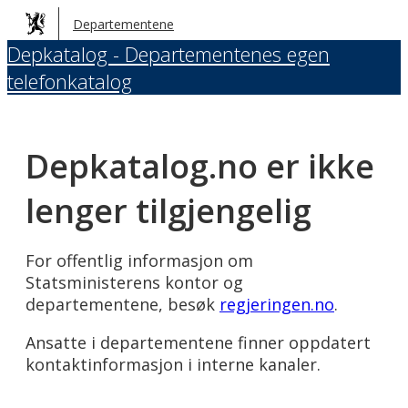
Hopp
Departementene
til
Depkatalog - Departementenes egen
hovedinnhold
telefonkatalog
Depkatalog.no er ikke
lenger tilgjengelig
For offentlig informasjon om
Statsministerens kontor og
departementene, besøk
regjeringen.no
.
Ansatte i departementene finner oppdatert
kontaktinformasjon i interne kanaler.