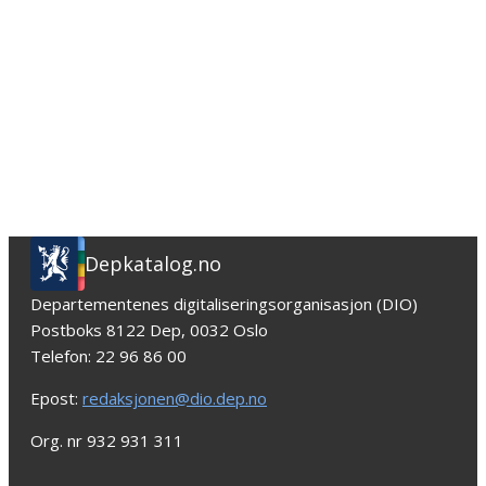
Depkatalog.no
Departementenes digitaliseringsorganisasjon (DIO)
Postboks 8122 Dep, 0032 Oslo
Telefon: 22 96 86 00
Epost:
redaksjonen@dio.dep.no
Org. nr 932 931 311