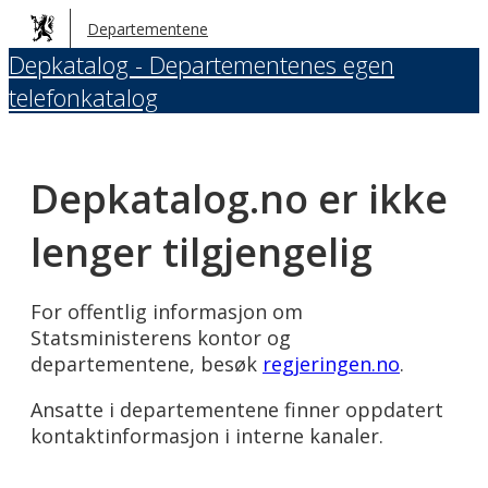
Hopp
Departementene
til
Depkatalog - Departementenes egen
hovedinnhold
telefonkatalog
Depkatalog.no er ikke
lenger tilgjengelig
For offentlig informasjon om
Statsministerens kontor og
departementene, besøk
regjeringen.no
.
Ansatte i departementene finner oppdatert
kontaktinformasjon i interne kanaler.