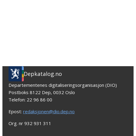
Depkatalog.no
Departementenes digitaliseringsorganisasjon (DIO)
Postboks 8122 Dep, 0032 Oslo
Telefon: 22 96 86 00
Epost:
redaksjonen@dio.dep.no
Org. nr 932 931 311