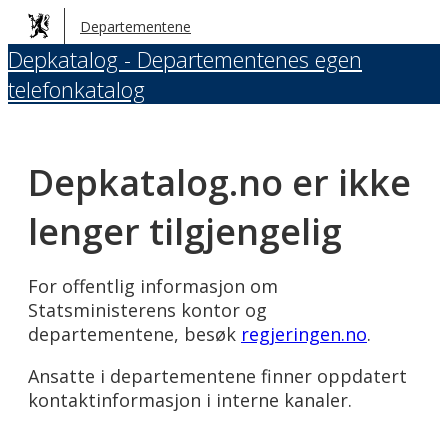
Hopp
Departementene
til
Depkatalog - Departementenes egen
hovedinnhold
telefonkatalog
Depkatalog.no er ikke
lenger tilgjengelig
For offentlig informasjon om
Statsministerens kontor og
departementene, besøk
regjeringen.no
.
Ansatte i departementene finner oppdatert
kontaktinformasjon i interne kanaler.