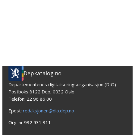
Depkatalog.no
Departementenes digitaliseringsorganisasjon (DIO)
Postboks 8122 Dep, 0032 Oslo
Telefon: 22 96 86 00
Epost:
redaksjonen@dio.dep.no
Org. nr 932 931 311