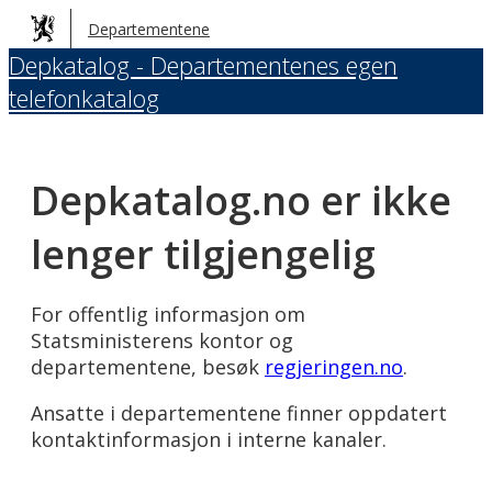
Hopp
Departementene
til
Depkatalog - Departementenes egen
hovedinnhold
telefonkatalog
Depkatalog.no er ikke
lenger tilgjengelig
For offentlig informasjon om
Statsministerens kontor og
departementene, besøk
regjeringen.no
.
Ansatte i departementene finner oppdatert
kontaktinformasjon i interne kanaler.