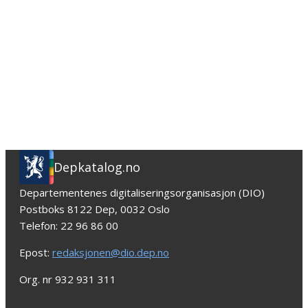
Depkatalog.no
Departementenes digitaliseringsorganisasjon (DIO)
Postboks 8122 Dep, 0032 Oslo
Telefon: 22 96 86 00
Epost:
redaksjonen@dio.dep.no
Org. nr 932 931 311