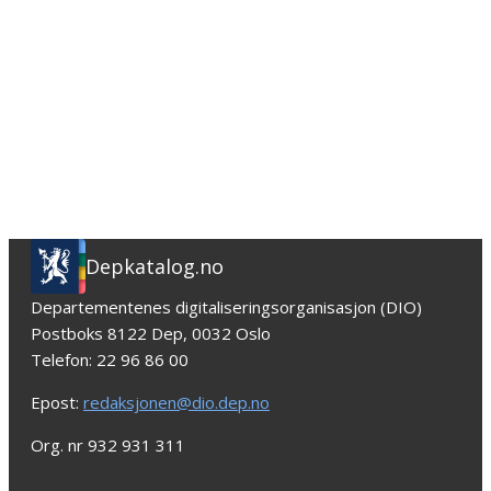
Depkatalog.no
Departementenes digitaliseringsorganisasjon (DIO)
Postboks 8122 Dep, 0032 Oslo
Telefon: 22 96 86 00
Epost:
redaksjonen@dio.dep.no
Org. nr 932 931 311