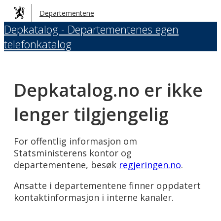
Hopp
Departementene
til
Depkatalog - Departementenes egen
hovedinnhold
telefonkatalog
Depkatalog.no er ikke
lenger tilgjengelig
For offentlig informasjon om
Statsministerens kontor og
departementene, besøk
regjeringen.no
.
Ansatte i departementene finner oppdatert
kontaktinformasjon i interne kanaler.