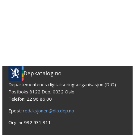
Depkatalog.no
Departementenes digitaliseringsorganisasjon (DIO)
Postboks 8122 Dep, 0032 Oslo
Telefon: 22 96 86 00
Epost:
redaksjonen@dio.dep.no
Org. nr 932 931 311