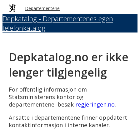
Hopp
Departementene
til
Depkatalog - Departementenes egen
hovedinnhold
telefonkatalog
Depkatalog.no er ikke
lenger tilgjengelig
For offentlig informasjon om
Statsministerens kontor og
departementene, besøk
regjeringen.no
.
Ansatte i departementene finner oppdatert
kontaktinformasjon i interne kanaler.