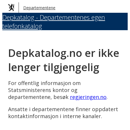
Hopp
Departementene
til
Depkatalog - Departementenes egen
hovedinnhold
telefonkatalog
Depkatalog.no er ikke
lenger tilgjengelig
For offentlig informasjon om
Statsministerens kontor og
departementene, besøk
regjeringen.no
.
Ansatte i departementene finner oppdatert
kontaktinformasjon i interne kanaler.