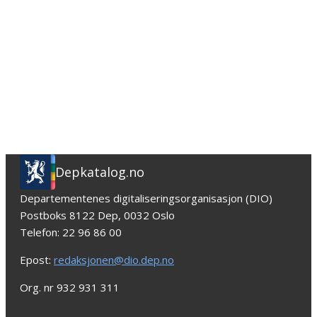
Depkatalog.no
Departementenes digitaliseringsorganisasjon (DIO)
Postboks 8122 Dep, 0032 Oslo
Telefon: 22 96 86 00
Epost:
redaksjonen@dio.dep.no
Org. nr 932 931 311