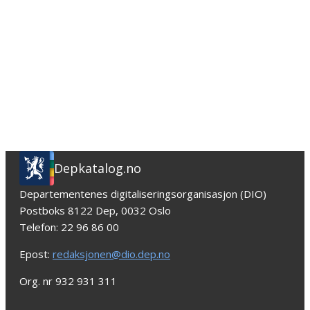
Depkatalog.no
Departementenes digitaliseringsorganisasjon (DIO)
Postboks 8122 Dep, 0032 Oslo
Telefon: 22 96 86 00
Epost:
redaksjonen@dio.dep.no
Org. nr 932 931 311