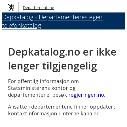
Hopp
Departementene
til
Depkatalog - Departementenes egen
hovedinnhold
telefonkatalog
Depkatalog.no er ikke
lenger tilgjengelig
For offentlig informasjon om
Statsministerens kontor og
departementene, besøk
regjeringen.no
.
Ansatte i departementene finner oppdatert
kontaktinformasjon i interne kanaler.